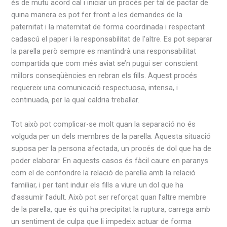
és de mutu acord cal i iniciar un procés per tal de pactar de
quina manera es pot fer front a les demandes de la
paternitat i la maternitat de forma coordinada i respectant
cadascú el paper i la responsabilitat de l’altre. Es pot separar
la parella però sempre es mantindrà una responsabilitat
compartida que com més aviat se’n pugui ser conscient
millors conseqüències en rebran els fills. Aquest procés
requereix una comunicació respectuosa, intensa, i
continuada, per la qual caldria treballar.
Tot això pot complicar-se molt quan la separació no és
volguda per un dels membres de la parella. Aquesta situació
suposa per la persona afectada, un procés de dol que ha de
poder elaborar. En aquests casos és fàcil caure en paranys
com el de confondre la relació de parella amb la relació
familiar, i per tant induir els fills a viure un dol que ha
d’assumir l’adult. Això pot ser reforçat quan l’altre membre
de la parella, que és qui ha precipitat la ruptura, carrega amb
un sentiment de culpa que li impedeix actuar de forma